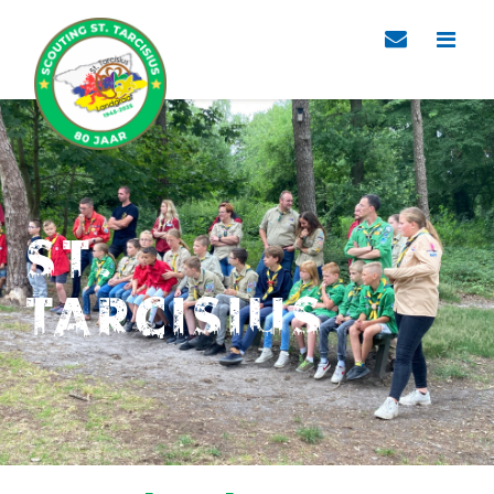
St.
Tarcisius