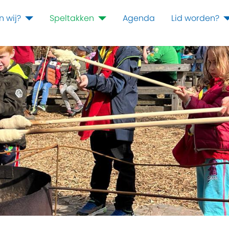
n wij?
Speltakken
Agenda
Lid worden?