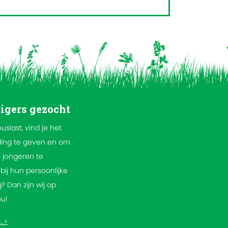
ligers gezocht
ousiast, vind je het
ding te geven en om
 jongeren te
bij hun persoonlijke
? Dan zijn wij op
ou!
..>