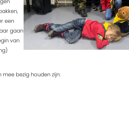
ngen
 bakken,
er een
 jaar gaan
egin van
ng)
h mee bezig houden zijn: