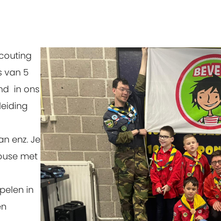
Scouting
es van 5
nd
in ons
eiding
an enz. Je
ouse met
pelen in
en