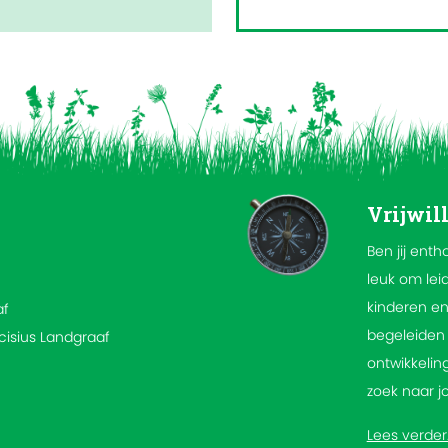
Vrijwil
Ben jij enth
leuk om lei
kinderen en
af
begeleiden 
rcisius Landgraaf
ontwikkeling
zoek naar j
Lees verder.