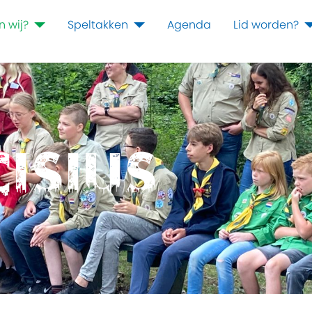
n wij?
Speltakken
Agenda
Lid worden?
cisius