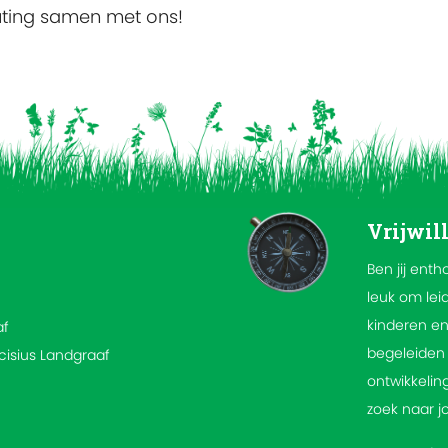
uting samen met ons!
Vrijwil
Ben jij enth
leuk om lei
kinderen en
af
begeleiden 
rcisius Landgraaf
ontwikkeling
zoek naar j