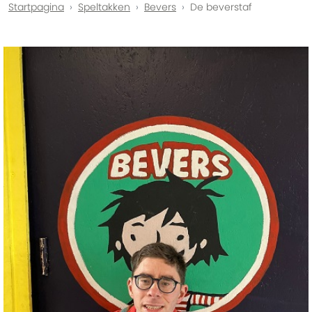
Startpagina
Speltakken
Bevers
De beverstaf