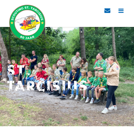
St.
Tarcisius