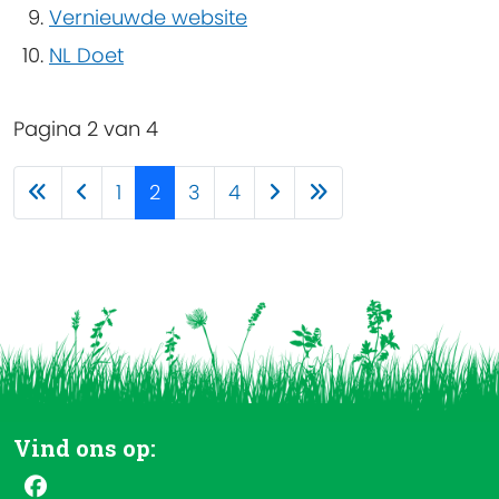
Vernieuwde website
NL Doet
Pagina 2 van 4
1
2
3
4
Vind ons op: